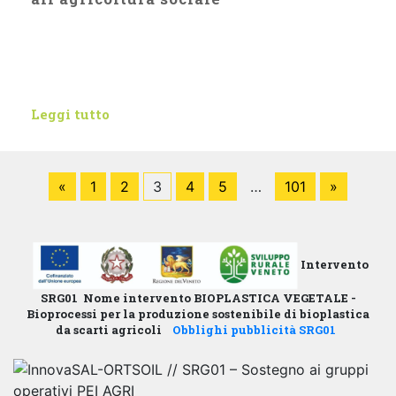
Leggi tutto
«
1
2
3
4
5
…
101
»
Intervento
SRG01
Nome intervento BIOPLASTICA VEGETALE -
Bioprocessi per la produzione sostenibile di bioplastica
da scarti agricoli
Obblighi pubblicità SR
G01